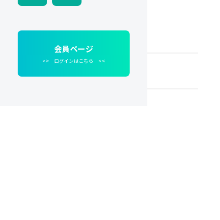
名前
会員ページ
>> ログインはこちら <<
koshikawa
メールアドレス
freelance@koshikawa.net