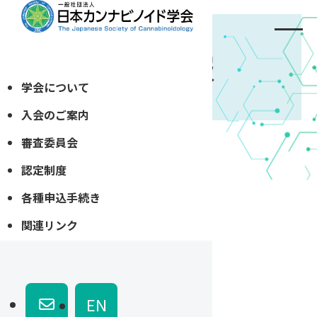
会員情報
学会について
入会のご案内
審査委員会
ホーム
»
会員情報
認定制度
様
各種申込手続き
関連リンク
[user_payment_status]
プロフィール
EN