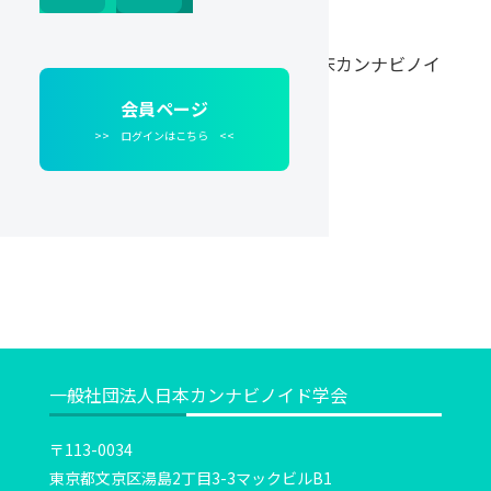
関連団体
・東京大学大学院医学系研究科 臨床カンナビノイ
ド学社会連携講座
会員ページ
>> ログインはこちら <<
一般社団法人日本カンナビノイド学会
〒113-0034
東京都文京区湯島2丁目3-3マックビルB1