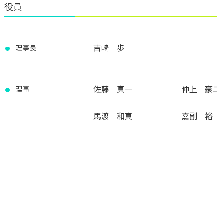
役員
吉崎 歩
理事長
佐藤 真一
仲上 豪
理事
馬渡 和真
嘉副 裕