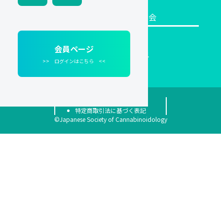
一般社団法人日本カンナビノイド学会
〒113-0034
会員ページ
東京都文京区湯島2丁目3-3マックビルB1
>> ログインはこちら <<
03-4531-3701
プライバシーポリシー
特定商取引法に基づく表記
©Japanese Society of Cannabinoidology