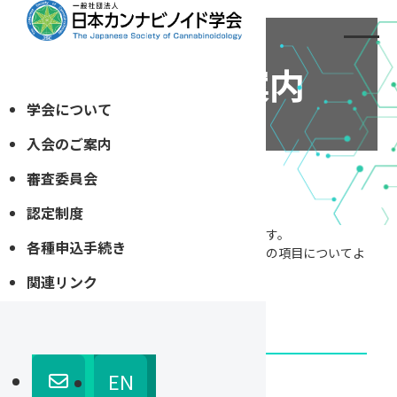
入会のご案内
学会について
入会のご案内
審査委員会
ホーム
»
入会のご案内
認定制度
本会の入会は理事会での承認制となります。
各種申込手続き
入会を希望される方は，下記のそれぞれの項目についてよ
くお読みください。
関連リンク
また、定款もご参照ください。
EN
会員の種類について