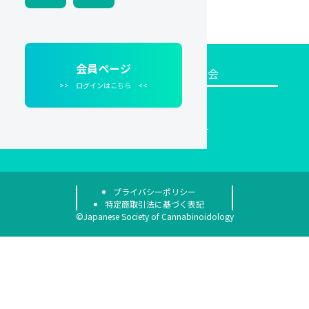
会員ページ
一般社団法人日本カンナビノイド学会
>> ログインはこちら <<
〒113-0034
東京都文京区湯島2丁目3-3マックビルB1
03-4531-3701
プライバシーポリシー
特定商取引法に基づく表記
©Japanese Society of Cannabinoidology