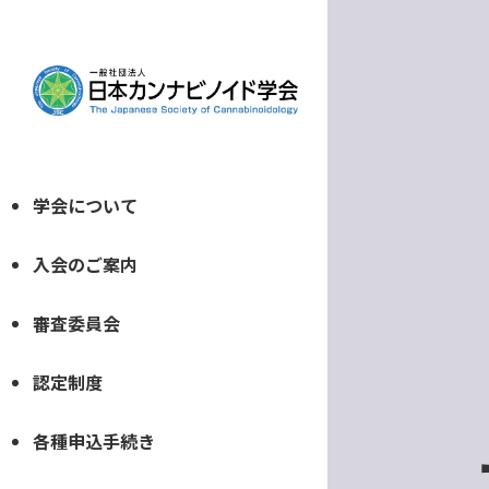
学会について
入会のご案内
審査委員会
認定制度
各種申込手続き