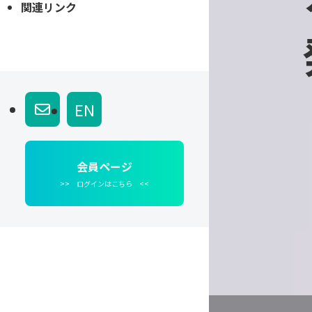
関連リンク
EN
会員ページ
>> ログインはこちら <<